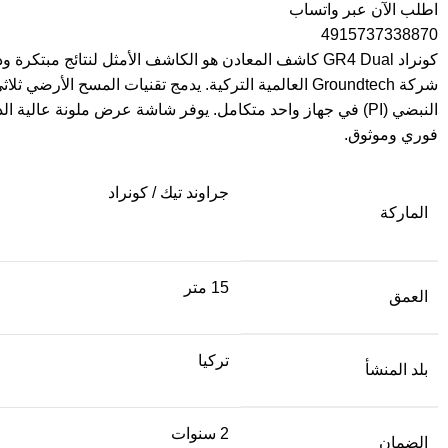
اطلب الآن عبر واتساب
4915737338870
كونراد GR4 Dual كاشف المعادن هو الكاشف الأمثل لنتائج مبتكرة
شركة Groundtech العالمية التركية. يدمج تقنيات المسح الأرضي ث
النبضي (PI) في جهاز واحد متكامل. يوفر شاشة عرض ملونة عالية ال
فوري وموثوق.
جراوند تيك / كونراد
الماركة
15 متر
العمق
تركيا
بلد المنشأ
2 سنوات
الضمان