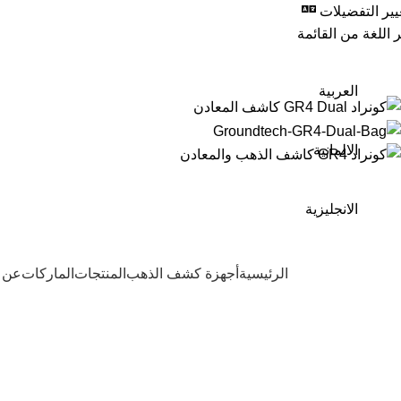
0
كونراد GR4 Dual كاشف المعادن
يير التفضيلات
 اللغة من القائمة
العربية
المجموعة الأوروبية للتك
الالمانية
الانجليزية
Browse Categori
الرئيسية
أجهزة كشف الذهب
المنتجات
الماركات
عن 