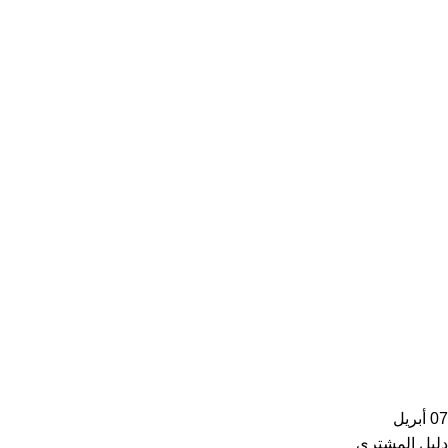
07
أبريل
دليل المشتري