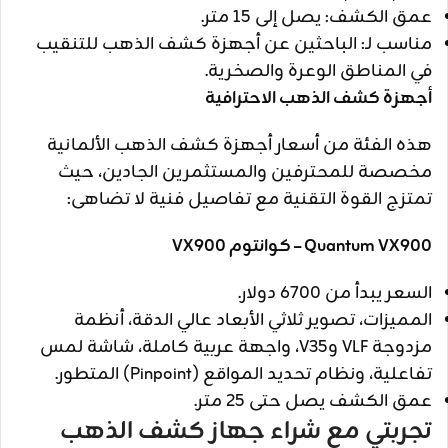
عمق الكشف: يصل إلى 15 متر.
مناسب لـ: الباحثين عن أجهزة كشف الذهب للتنقيب
في المناطق الوعرة والصخرية.
أجهزة كشف الذهب الاحترافية
هذه الفئة من أسعار أجهزة كشف الذهب الألمانية
مخصصة للمحترفين والمستثمرين الجادين، حيث
تمتزج القوة التقنية مع تفاصيل فنية لا تضاهى:
Quantum VX900 – كوانتوم VX900
السعر يبدأ من 6700 دولار.
المميزات، تصوير ثلاثي الأبعاد عالي الدقة، أنظمة
مزدوجة VLF وV35، واجهة عربية كاملة، شاشة لمس
تفاعلية، ونظام تحديد المواقع (Pinpoint) المتطور.
عمق الكشف يصل حتى 25 متر.
تجربتي مع شراء جهاز كشف الذهب