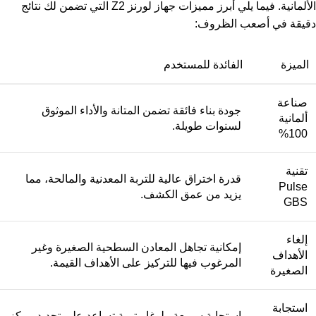
الألمانية. فيما يلي أبرز مميزات جهاز لورنز Z2 التي تضمن لك نتائج
دقيقة في أصعب الظروف:
الميزة
الفائدة للمستخدم
صناعة
جودة بناء فائقة تضمن المتانة والأداء الموثوق
ألمانية
لسنوات طويلة.
100%
تقنية
قدرة اختراق عالية للتربة المعدنية والمالحة، مما
Pulse
يزيد من عمق الكشف.
GBS
إلغاء
إمكانية تجاهل المعادن السطحية الصغيرة وغير
الأهداف
المرغوب فيها للتركيز على الأهداف القيمة.
الصغيرة
استجابة
استجابة سريعة ولوغاريتمية تساعد على تحديد مركز