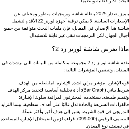
البحث أكثر فعالية وتنظيمًا.
يتميز إصدار 2025 بنظام شاشة وبرمجيات متطور ومختلف عن
الإصدارات السابقة. لا يمكن ترقية أجهزة لورنز Z2 الأقدم لتشمل
شاشة هذا الإصدار. في المقابل، فإن ملفات البحث متوافقة بين جميع
أجيال الجهاز. لكن البرمجيات تبقى غير قابلة للاستبدال.
ماذا تعرض شاشة لورنز زد 2؟
تقدم شاشة لورنز زد 2 مجموعة متكاملة من البيانات التي ترشدك في
الميدان، وتتضمن المؤشرات التالية:
قوة الإشارة: مؤشر مرئي لشدة الإشارة الملتقطة من الهدف.
شريط بياني (Bar Graph): أداة تحليلية أساسية لتحديد مركز الهدف
وتقييم طبيعته. يستخدمه المحترفون لمراقبة سلوك الإشارة؛
فالقراءات السريعة والحادة تدل غالبًا على أهداف سطحية، بينما التزايد
التدريجي في قوة الشريط يشير إلى هدف أكبر وأكثر عمقًا.
التصنيف الرقمي (000-099): قراءة لزمن اضمحلال الإشارة للمساعدة
في تصنيف نوع المعدن.