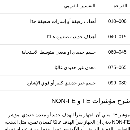
القراءة
التفسير التقريبي
000–010
أهداف رقيقة أو إشارات ضعيفة جدًا
015–040
أهداف حديدية صغيرة غالبًا
045–060
جسم حديدي أو معدن متوسط الاستجابة
065–075
معدن غير حديدي غالبًا
080–099
جسم غير حديدي كبير أو قوي الإشارة
شرح مؤشرات FE و NON-FE
مؤشر FE يعني أن الجهاز يقرأ الهدف حديد أو معدن حديدي. مؤشر
NON-FE يعني أن الجهاز يقرأ الهدف غالبًا كمعدن ثمين، مثل الذهب،
النحاس، الفضة، البرونز، أو الألمنيوم. تعمل هذه الميزة عند استخدام