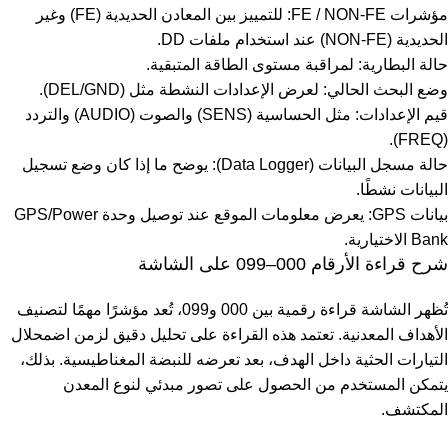
مؤشرات FE / NON-FE: للتمييز بين المعادن الحديدية (FE) وغير
الحديدية (NON-FE) عند استخدام ملفات DD.
حالة البطارية: لمراقبة مستوى الطاقة المتبقية.
وضع البحث الحالي: لعرض الإعدادات النشطة مثل (DEL/GND).
قيم الإعدادات: مثل الحساسية (SENS) والصوت (AUDIO) والتردد
(FREQ).
حالة مسجل البيانات (Data Logger): يوضح ما إذا كان وضع تسجيل
البيانات نشطًا.
بيانات GPS: يعرض معلومات الموقع عند توصيل وحدة GPS/Power
Bank الاختيارية.
شرح قراءة الأرقام 000–099 على الشاشة
تُظهر الشاشة قراءة رقمية بين 000 و099، تُعد مؤشرًا مهمًا لتصنيف
الأهداف المعدنية. تعتمد هذه القراءة على تحليل دقيق لزمن اضمحلال
التيارات الحثية داخل الهدف، بعد تعرضه للنبضة المغناطيسية. بذلك،
يتمكن المستخدم من الحصول على تصور مبدئي لنوع المعدن
المكتشف.