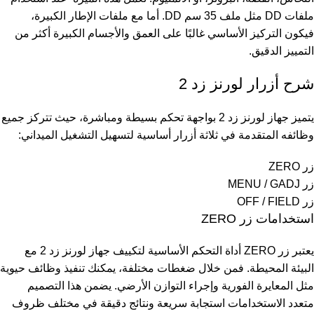
ملفات DD مثل ملف 35 سم DD. أما مع ملفات الإطار الكبيرة،
فيكون التركيز الأساسي غالبًا على العمق والأجسام الكبيرة أكثر من
التمييز الدقيق.
شرح أزرار لورنز زد 2
يتميز جهاز لورنز زد 2 بواجهة تحكم بسيطة ومباشرة، حيث تتركز جميع
وظائفه المتقدمة في ثلاثة أزرار أساسية لتسهيل التشغيل الميداني:
زر ZERO
زر MENU / GADJ
زر OFF / FIELD
استخدامات زر ZERO
يعتبر زر ZERO أداة التحكم الأساسية لتكييف جهاز لورنز زد 2 مع
البيئة المحيطة. فمن خلال ضغطات مختلفة، يمكنك تنفيذ وظائف حيوية
مثل المعايرة الفورية وإجراء التوازن الأرضي. يضمن هذا التصميم
متعدد الاستخدامات استجابة سريعة ونتائج دقيقة في مختلف ظروف