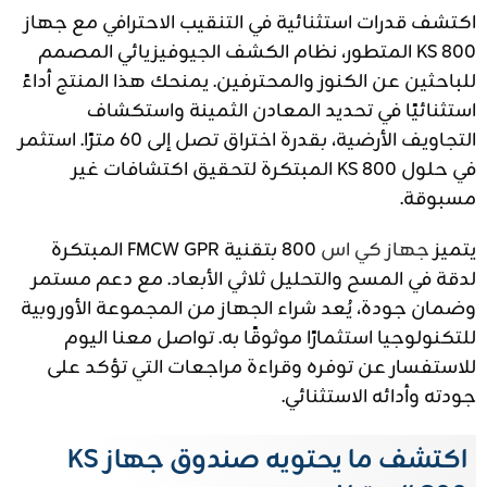
اكتشف قدرات استثنائية في التنقيب الاحترافي مع جهاز
KS 800 المتطور، نظام الكشف الجيوفيزيائي المصمم
للباحثين عن الكنوز والمحترفين. يمنحك هذا المنتج أداءً
استثنائيًا في تحديد المعادن الثمينة واستكشاف
التجاويف الأرضية، بقدرة اختراق تصل إلى 60 مترًا. استثمر
في حلول KS 800 المبتكرة لتحقيق اكتشافات غير
مسبوقة.
يتميز
جهاز كي اس
800 بتقنية FMCW GPR المبتكرة
لدقة في المسح والتحليل ثلاثي الأبعاد. مع دعم مستمر
وضمان جودة، يُعد شراء الجهاز من المجموعة الأوروبية
للتكنولوجيا استثمارًا موثوقًا به. تواصل معنا اليوم
للاستفسار عن توفره وقراءة مراجعات التي تؤكد على
جودته وأدائه الاستثنائي.
اكتشف ما يحتويه صندوق جهاز KS