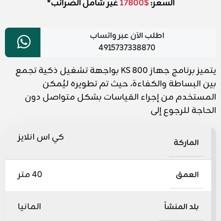
السعر:
$
17800
غير شامل الضرائب*
اطلب الآن عبر واتساب
4915737338870
يتميز برنامج جهاز KS 800 بواجهة تشغيل ذكية تجمع
بين البساطة والكفاءة، حيث تم تطويره ليُمكن
المستخدم من إجراء القياسات بشكل متواصل دون
الحاجة للرجوع إلى
كي اس انلايز
الماركة
40 متر
العمق
المانيا
بلد المنشأ