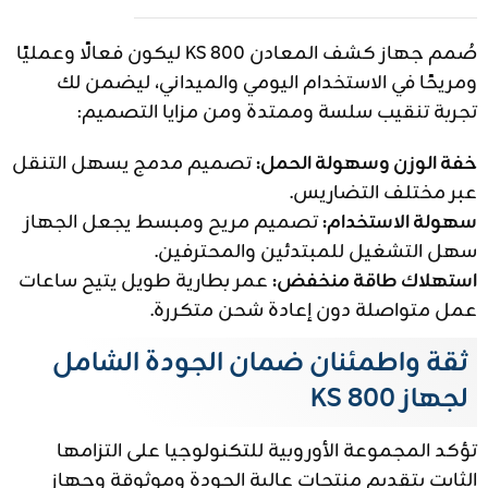
صُمم جهاز كشف المعادن KS 800 ليكون فعالًا وعمليًا
ومريحًا في الاستخدام اليومي والميداني، ليضمن لك
تجربة تنقيب سلسة وممتدة ومن مزايا التصميم:
خفة الوزن وسهولة الحمل:
تصميم مدمج يسهل التنقل
عبر مختلف التضاريس.
سهولة الاستخدام:
تصميم مريح ومبسط يجعل الجهاز
سهل التشغيل للمبتدئين والمحترفين.
استهلاك طاقة منخفض:
عمر بطارية طويل يتيح ساعات
عمل متواصلة دون إعادة شحن متكررة.
ثقة واطمئنان ضمان الجودة الشامل
لجهاز KS 800
تؤكد المجموعة الأوروبية للتكنولوجيا على التزامها
الثابت بتقديم منتجات عالية الجودة وموثوقة وجهاز