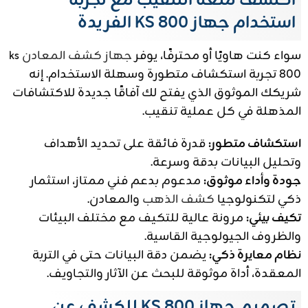
اكتشف متعة التنقيب مع تجربة
استخدام جهاز KS 800 الفريدة
سواء كنت هاويًا أو محترفًا، يوفر
جهاز كشف المعادن
ks
800 تجربة استكشاف متطورة وسهلة الاستخدام. إنه
شريكك الموثوق الذي يفتح لك آفاقًا جديدة للاكتشافات
المذهلة في كل عملية تنقيب.
استكشاف متطور:
قدرة فائقة على تحديد الأهداف
وتحليل البيانات بدقة وسرعة.
جودة وأداء موثوق:
مدعوم بدعم فني ممتاز، استثمار
ذكي لتكنولوجيا
كشف الذهب
والمعادن.
تكيف بيئي:
مرونة عالية للتكيف مع مختلف البيئات
والظروف الجيولوجية القاسية.
نظام معايرة ذكي:
يضمن دقة البيانات حتى في التربة
المعقدة، أداة موثوقة للبحث عن الآثار والتجاويف.
تصميم جهاز KS 800 للكشف عن