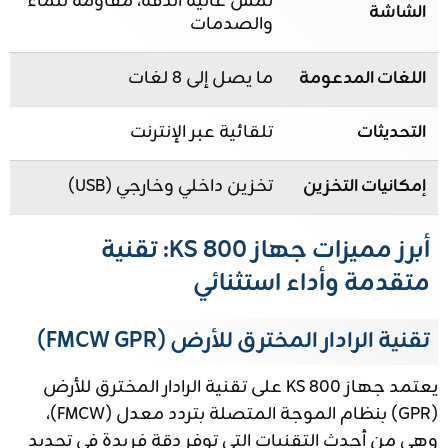
لمس عالية الدقة، مقاومة للماء
الشاشة
والصدمات
اللغات المدعومة
ما يصل إلى 8 لغات
التحديثات
تلقائية عبر الإنترنت
إمكانيات التخزين
تخزين داخلي وخارجي (USB)
أبرز مميزات جهاز KS 800: تقنية
متقدمة وأداء استثنائي
تقنية الرادار المخترق للأرض (FMCW GPR)
يعتمد جهاز KS 800 على تقنية الرادار المخترق للأرض
(GPR) بنظام الموجة المتصلة بتردد معدل (FMCW)،
وهي من أحدث التقنيات التي توفر دقة فريدة في تحديد