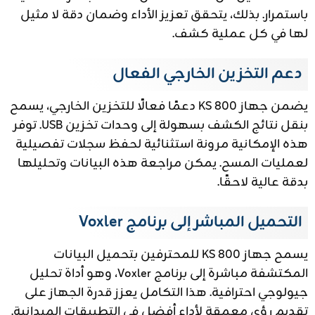
باستمرار. بذلك، يتحقق تعزيز الأداء وضمان دقة لا مثيل
لها في كل عملية كشف.
دعم التخزين الخارجي الفعال
يضمن جهاز KS 800 دعمًا فعالًا للتخزين الخارجي، يسمح
بنقل نتائج الكشف بسهولة إلى وحدات تخزين USB. توفر
هذه الإمكانية مرونة استثنائية لحفظ سجلات تفصيلية
لعمليات المسح. يمكن مراجعة هذه البيانات وتحليلها
بدقة عالية لاحقًا.
التحميل المباشر إلى برنامج Voxler
يسمح جهاز KS 800 للمحترفين بتحميل البيانات
المكتشفة مباشرة إلى برنامج Voxler، وهو أداة تحليل
جيولوجي احترافية. هذا التكامل يعزز قدرة الجهاز على
تقديم رؤى معمقة لأداء أفضل في التطبيقات الميدانية.