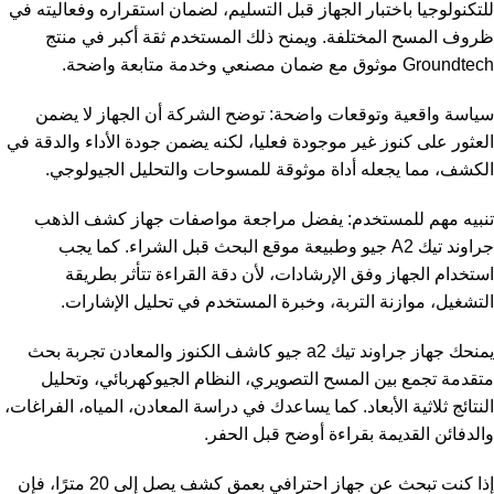
للتكنولوجيا باختبار الجهاز قبل التسليم، لضمان استقراره وفعاليته في
ظروف المسح المختلفة. ويمنح ذلك المستخدم ثقة أكبر في منتج
Groundtech موثوق مع ضمان مصنعي وخدمة متابعة واضحة.
سياسة واقعية وتوقعات واضحة: توضح الشركة أن الجهاز لا يضمن
العثور على كنوز غير موجودة فعليا، لكنه يضمن جودة الأداء والدقة في
الكشف، مما يجعله أداة موثوقة للمسوحات والتحليل الجيولوجي.
تنبيه مهم للمستخدم: يفضل مراجعة مواصفات
جهاز كشف الذهب
جراوند تيك A2 جيو وطبيعة موقع البحث قبل الشراء. كما يجب
استخدام الجهاز وفق الإرشادات، لأن دقة القراءة تتأثر بطريقة
التشغيل، موازنة التربة، وخبرة المستخدم في تحليل الإشارات.
يمنحك جهاز جراوند تيك a2 جيو كاشف الكنوز والمعادن تجربة بحث
متقدمة تجمع بين المسح التصويري، النظام الجيوكهربائي، وتحليل
النتائج ثلاثية الأبعاد. كما يساعدك في دراسة المعادن، المياه، الفراغات،
والدفائن القديمة بقراءة أوضح قبل الحفر.
إذا كنت تبحث عن جهاز احترافي بعمق كشف يصل إلى 20 مترًا، فإن