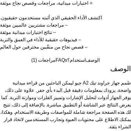
⭐ اختبارات ميدانية، مراجعات وقصص نجاح موثقة
اكتشف الأداء الحقيقي الذي أثبته مستخدمون حقيقيون.
– مراجعات مشتريين عالميين موثقة
– نتائج اختبارات ميدانية موثقة
– فيديوهات حقيقية للأداء في العمق والتربة
– قصص نجاح من منقّبين محترفين حول العالم
الوصف
استخدام؟
FAQs
مراجعات (1)
الوصف
صُمم جهاز جراوند تيك A2 جيو ليمكن الباحثين من قراءة ميدانية
واضحة. يزودك بمعلومات دقيقة قبل البدء بأي حفر. علاوة على ذلك،
يوفر الجهاز أدوات لتحليل الإشارات وتمييز الفلزات وموازنة التربة. كما
يعرض النتائج عبر الشاشة أو التطبيق مباشرة. بالإضافة إلى ذلك، تتيح
لك هذه الصفحة مراجعة شاملة للمواصفات وطريقة الاستخدام. وهكذا،
يمكنك الاطلاع على محتويات العبوة وتجارب المستخدمين لاتخاذ قرار
الشراء بثقة.