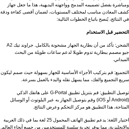
ومباشرة بفضل تصميمه المدمج وواجهته البديهية، هذا ما جعل
جهاز
كشف المعادن
مناسب لمختلف المستويات، لضمان أقصى كفاءة ودقة
في النتائج، يُنصح باتباع الخطوات التالية:
التحضير قبل الاستخدام
الشحن: تأكد من أن بطارية الجهاز مشحونة بالكامل. جراوند تيك A2
جيو مصمم ببطارية تدوم طويلا لدعم ساعات طويلة من البحث
الميداني.
التجميع: قم بتركيب الأجزاء الأساسية للجهاز بسهولة حيث صمم ليكون
سريع التجميع والفك، مما يسهل نقله والبدء بالعمل بسرعة.
توصيل التطبيق: قم بتنزيل تطبيق G-Portal على هاتفك الذكي
(Android أو iOS) وقم بتوصيل الجهاز به عبر البلوتوث أو الوسائل
المتاحة، هذا التطبيق هو مركز التحكم وعرض النتائج.
اختيار اللغة: يدعم تطبيق الهاتف المحمول 25 لغة بما في ذلك العربية
والإنجليزية، مما يوفر تجربة سلسة للمستخدمين من جميع أنحاء العالم.