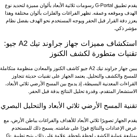
يقدم تطبيق G-Portal رسومات ثلاثية الأبعاد بألوان مميزة لتحديد نوع
الهدف وموقعه وعمقه. تظهر الفراغات والفلزات بألوان مختلفة وهذا
يعزز دقة القرار قبل الحفر ويوجه المستخدم نحو الهدف بفضل نظام
مؤشر ذكي.
استكشاف مميزات جهاز جراوند تيك A2 جيو:
تقنيات متطورة لكشف الكنوز
يبين جهاز جراوند تيك A2 جيو كاشف الكنوز والمعادن منظومة متكاملة
للمسح والكشف والتحليل. يعتمد الجهاز على تقنيات حديثة تتجاوز
القراءات المعدنية البسيطة، إذ يدمج بين المسح الأرضي ثلاثي الأبعاد،
الاستشعار المتقدم، وقدرة تحليل النتائج بدقة قبل الحفر.
تقنية المسح الأرضي ثلاثي الأبعاد والتحليل البصري
يقدم الجهاز تصويرًا ثلاثي الأبعاد للأهداف والفراغات بباطن الأرض، مع
عرض الإعدادات والنتائج فورًا على شاشته. يسمح ذلك للمستخدم
بمتابعة عملية الكشف لحظة بلحظة. علاوة على ذلك، يتيح تطبيق G-