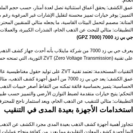
الخام.
عمق الكشف: يحقق أعماق استثنائية تصل لعدة أمتار، حسب حجم الم
التمييز: يوفر خيارات تمييز محسنة لتقليل الإشارات غير المرغوبة رغم 
المتانة: مصمم لتحمل البيئات القاسية، ما يجعله مثالي للمنقبين المحتر
التطبيقات: مثالي للبحث عن الذهب الخام، الشذرات الكبيرة، والعملات 
جي بي زد 7000 (GPZ 7000)
يعرف جي بي زد 7000 من شركة ماينلاب بأنه أحدث ج
على تقنية ZVT (Zero Voltage Transmission) الثورية، التي تمنحه حساسية وعمق لا مثيل لهما.
التقنيات المستخدمة: تعتمد تقنية ZVT على توليد حقول مغناطيسية عالية الطاقة وثابتة، ما يسمح بالكشف العميق والدقيق عن شذرات الذهب الصغيرة والكبيرة، متفوقة على أجهزة الحث النبضي.
عمق الكشف: يعد جي بي زد 7000 من أعمق أجهزة كشف الذهب، مثالي لاكتشاف الذهب الطبيعي في الحقول الغنية.
الحساسية: يتميز بحساسية فائقة تمكنه من التقاط أصغر حبيبات الذهب.
التحكم: يتيح خيارات متقدمة لضبط التوازن الأرضي والتمييز حسب طبيع
التطبيقات: مثالي للتنقيب عن الذهب الخام، ويعد استثمار ناجح للمحتر
استخدامات الأجهزة بعيدة المدى في التنقيب
تتجاوز أهمية أجهزة كشف الذهب بعيدة المدى مجرد
الكشف عن الذهب 
إليها أجهزة كشف المعادن التقليدية مما يعزز من كفاءة ونجاح عمليات