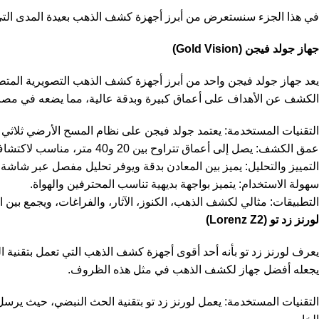
في هذا الجزء سنستعرض من أبرز أجهزة كشف الذهب بعيدة المدى التي أثب
جهاز جولد فيجن (Gold Vision)
يعد جهاز جولد فيجن واحد من أبرز
أجهزة كشف الذهب التصويرية
المتطو
الكشف عن الأهداف على أعماق كبيرة وبدقة عالية، مما يضعه في م
التقنيات المستخدمة: يعتمد جولد فيجن على نظام المسح الأرضي ثلاثي
عمق الكشف: يصل إلى أعماق تتراوح بين 20 و40 متر، مناسب لاكتشاف الدفائن والكنوز العميقة.
التمييز والتحليل: يميز بين المعادن بدقة ويوفر تحليل مفصل عبر شاش
سهولة الاستخدام: يتميز بواجهة بديهية تناسب المحترفين والهواة.
التطبيقات: مثالي لكشف الذهب، الكنوز، الآثار، والفراغات، ويجمع بين ال
لورنز زد تو (Lorenz Z2)
يجعله أفضل جهاز لكشف الذهب في مثل هذه الظروف.
التقنيات المستخدمة: يعمل لورنز زد تو بتقنية الحث النبضي، حيث ير