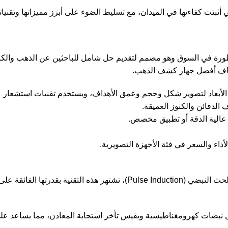
تت كفاءتها في الميدان، مع تسليط الضوء على أبرز مميزاتها وتقنياته
رة في السوق وهو مصمم لتقديم حل شامل للباحثين عن الذهب والكنوز و
صاف أفضل جهاز كشف الذهب.
 الأبعاد لتصوير شكل وحجم وعمق الأهداف، ويستخدم تقنيات استشعار 
ة عالية الدقة أو تطبيق مخصص.
أداء والسعر في فئة الأجهزة التصويرية.
يعرف لورنز زد تو بأنه أحد أقوى أجهزة كشف الذهب التي تعمل بتقنية الحث ال
سل نبضات كهرومغناطيسية ويقيس تأخر استجابة المعادن، مما يساعد عل