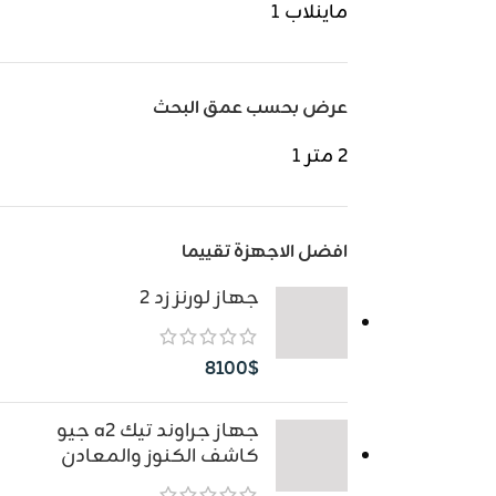
ماينلاب
1
عرض بحسب عمق البحث
2 متر
1
افضل الاجهزة تقييما
جهاز لورنز زد 2
8100
$
جهاز جراوند تيك a2 جيو
كاشف الكنوز والمعادن