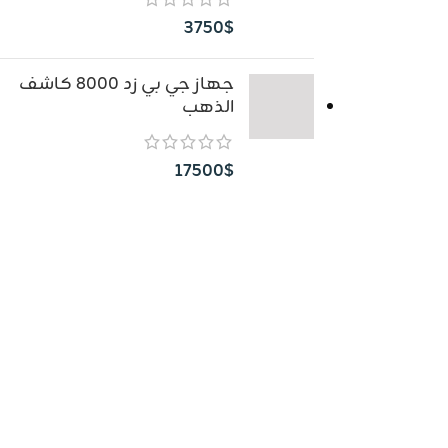
3750
$
جهاز جي بي زد 8000 كاشف
الذهب
17500
$