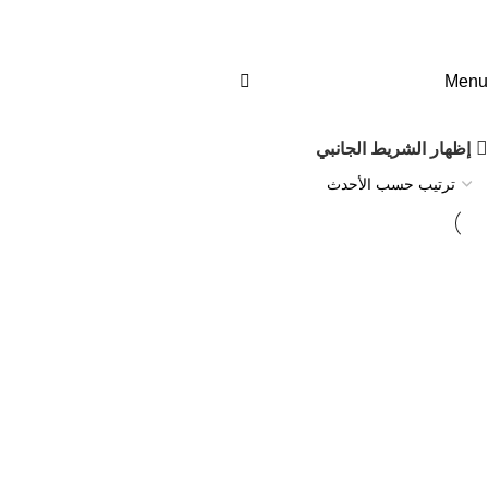
جهاز جي بي اكس 5000 كاشف الذهب
والمعادن
Menu
الرئيسية
المنتج
إظهار الشريط الجانبي