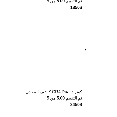
تم التقييم
5.00
من 5
1850
$
كونراد GR4 Dual كاشف المعادن
تم التقييم
5.00
من 5
2450
$