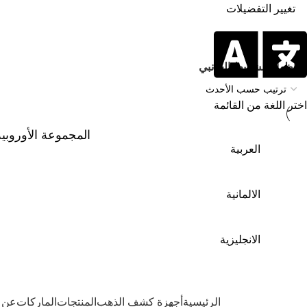
تغيير التفضيلات
جهاز KS 800 كاشف المعادن
الرئيسية
المنتج
إظهار الشريط الجانبي
اختر اللغة من القائمة
المجموعة الأوروبي
العربية
الالمانية
الانجليزية
Browse Categori
الرئيسية
أجهزة كشف الذهب
المنتجات
الماركات
عن 