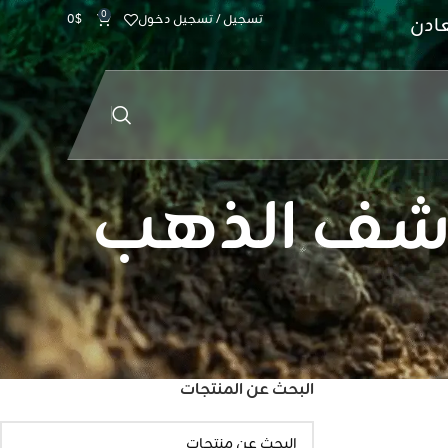
0
تسجيل / تسجيل دخول
$
0
عادن
ي بي اكس 5000 كاشف الذهب
البحث عن المنتجات